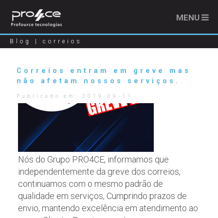
MENU
Blog | correios
Correios entram em greve mas
não afetam nossos serviços.
Publicado em:
2019-09-11
Nós do Grupo PRO4CE, informamos que
independentemente da greve dos correios,
continuamos com o mesmo padrão de
qualidade em serviços, Cumprindo prazos de
envio, mantendo excelência em atendimento ao