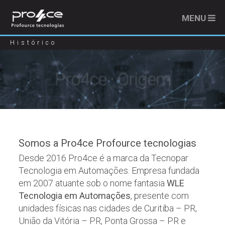
MENU
Histórico
Pro4ce · Origem
Somos a Pro4ce Profource tecnologias
Desde 2016 Pro4ce é a marca da Tecnopar
Tecnologia em Automações. Empresa fundada
em 2007 atuante sob o nome fantasia
WLE
Tecnologia em Automações
, presente com
unidades físicas nas cidades de Curitiba – PR,
União da Vitória – PR, Ponta Grossa – PR e