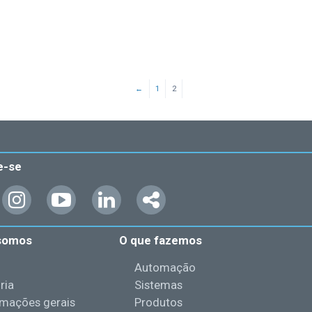
←
1
2
e-se
somos
O que fazemos
l
Automação
ria
Sistemas
rmações gerais
Produtos