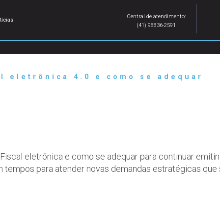
Central de atendimento:
tícias
(41) 98836-2591
l eletrônica 4.0 e como se adequar
iscal eletrônica e como se adequar para continuar emitind
 tempos para atender novas demandas estratégicas que s