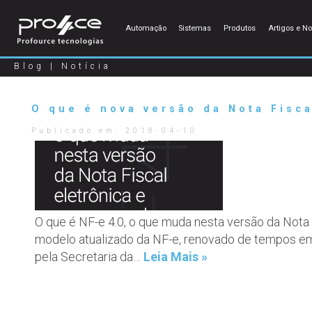
Automação
Sistemas
Produtos
Artigos e No
Blog | Notícia
O que é nova versão da Nota Fisca
Publicado em:
2018-04-10
O que é NF-e 4.0, o que muda nesta versão da Nota F
modelo atualizado da NF-e, renovado de tempos em
pela Secretaria da…
Leia Mais »