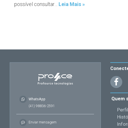
possível consultar…
Leia Mais »
Conect
Quem 
WhatsApp
(41) 98836-2591
Perfi
Histó
Enviar mensagem
Info