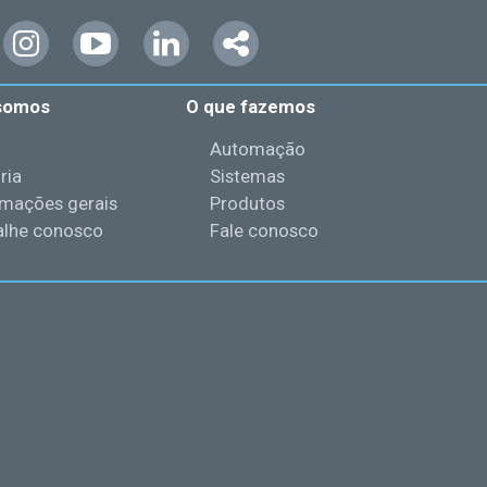
somos
O que fazemos
l
Automação
ria
Sistemas
rmações gerais
Produtos
alhe conosco
Fale conosco