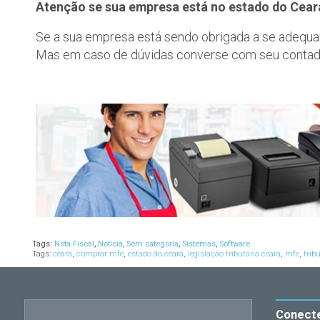
Atenção se sua empresa está no estado do Cear
Se a sua empresa está sendo obrigada a se adequar
Mas em caso de dúvidas converse com seu contad
Tags:
Nota Fiscal
,
Notícia
,
Sem categoria
,
Sistemas
,
Software
Tags:
ceará
,
comprar mfe
,
estado do ceará
,
legislação tributária ceará
,
mfe
,
trib
Conect