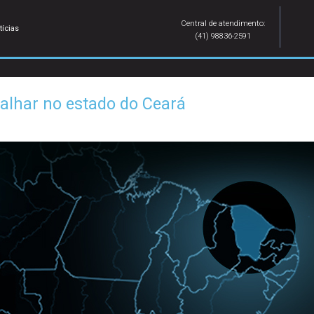
Central de atendimento:
tícias
(41) 98836-2591
alhar no estado do Ceará