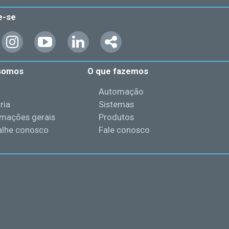
e-se
somos
O que fazemos
l
Automação
ria
Sistemas
rmações gerais
Produtos
alhe conosco
Fale conosco