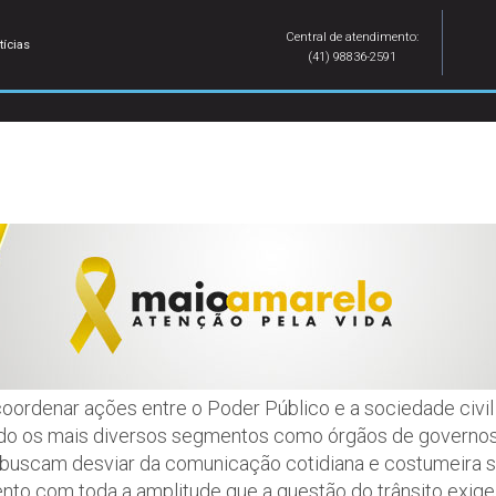
Central de atendimento:
tícias
(41) 98836-2591
ordenar ações entre o Poder Público e a sociedade civi
endo os mais diversos segmentos como órgãos de governos
 buscam desviar da comunicação cotidiana e costumeira s
o com toda a amplitude que a questão do trânsito exige