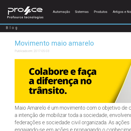
Automação
Sistemas
Produtos
Artigos e No
Blog
Movimento maio amarelo
Publicado em:
2017-05-03
Maio Amarelo é um movimento com o objetivo de co
a intenção de mobilizar toda a sociedade, envolv
federações e sociedade civil organizada. As ações
engajando-se em ações e propagando o conheciment