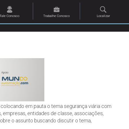
Fale Conosco
Trabalhe Conosco
Localizar
l colocando em pauta o tema segurança viária com
, empresas, entidades de classe, associações,
obre o assunto buscando discutir o tema,
.