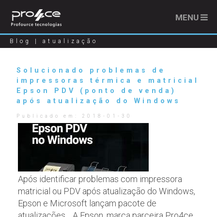
MENU
Blog | atualização
Solucionado problemas de
impressoras térmica e matricial
Epson PDV (ponto de venda)
após atualização do Windows
Publicado em:
2018-01-30
Após identificar problemas com impressora
matricial ou PDV após atualização do Windows,
Epson e Microsoft lançam pacote de
atualizações. A Epson, marca parceira Pro4ce