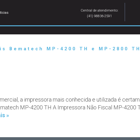
Central de atendimento:
tícias
(41) 98836-2591
ais Bematech MP-4200 TH e MP-2800 T
omercial, a impressora mais conhecida e utilizada é cer
Bematech MP-4200 TH A Impressora Não Fiscal MP-4200 T
is »