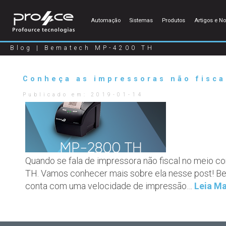
Automação
Sistemas
Produtos
Artigos e No
Blog | Bematech MP-4200 TH
Conheça as impressoras não fisc
Publicado em:
2019-01-14
Quando se fala de impressora não fiscal no meio c
TH. Vamos conhecer mais sobre ela nesse post! 
conta com uma velocidade de impressão…
Leia Ma