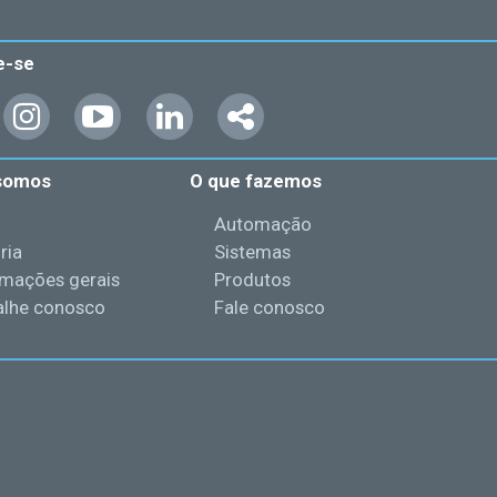
e-se
somos
O que fazemos
l
Automação
ria
Sistemas
rmações gerais
Produtos
alhe conosco
Fale conosco