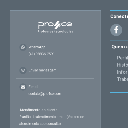
Conect
Quem 
WhatsApp
(41) 98836-2591
Perfi
Histó
Enviar mensagem
Info
Trab
E-mail
contato@pro4ce.com
Atendimento ao cliente
Plantão de atendimento smart (Valores de
atendimento sob consulta)