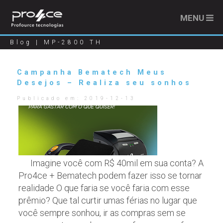
MENU
Blog | MP-2800 TH
Campanha Bematech Meus
Desejos – Realiza seu sonhos
Publicado em:
2019-12-13
Imagine você com R$ 40mil em sua conta? A
Pro4ce + Bematech podem fazer isso se tornar
realidade O que faria se você faria com esse
prêmio? Que tal curtir umas férias no lugar que
você sempre sonhou, ir as compras sem se